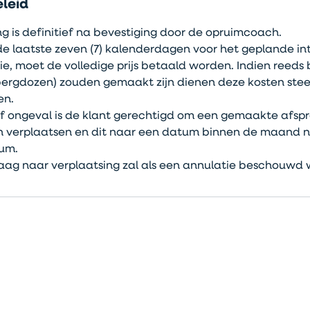
leid
g is definitief na bevestiging door de opruimcoach.
n de laatste zeven (7) kalenderdagen voor het geplande i
ie, moet de volledige prijs betaald worden. Indien reed
ergdozen) zouden gemaakt zijn dienen deze kosten stee
en.
e of ongeval is de klant gerechtigd om een gemaakte afs
en verplaatsen en dit naar een datum binnen de maand n
um.
aag naar verplaatsing zal als een annulatie beschouwd