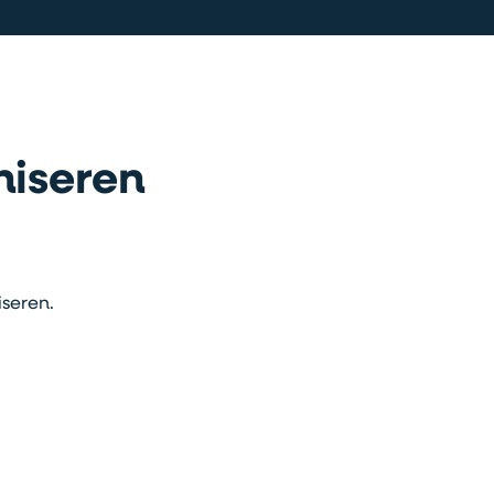
niseren
seren.