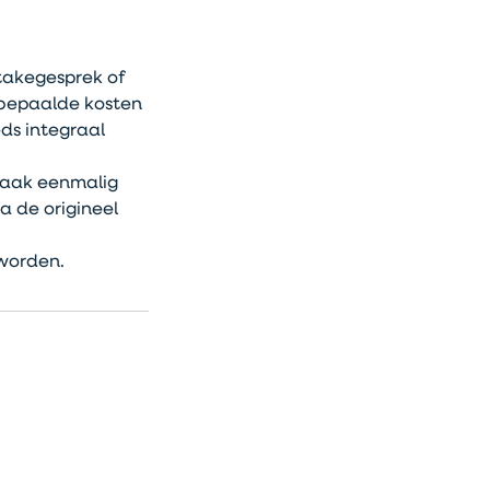
ntakegesprek of
s bepaalde kosten
ds integraal
praak eenmalig
a de origineel
 worden.