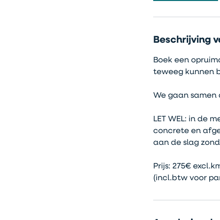
0
m
i
Beschrijving v
n
.
Boek een opruimc
teweeg kunnen b
We gaan samen aa
LET WEL: in de me
concrete en afge
aan de slag zond
Prijs: 275€ excl.
(incl.btw voor pa