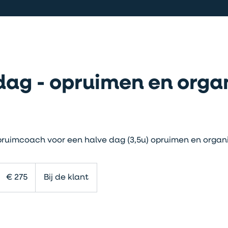
dag - opruimen en orga
pruimcoach voor een halve dag (3,5u) opruimen en organi
275
euro
€ 275
Bij de klant