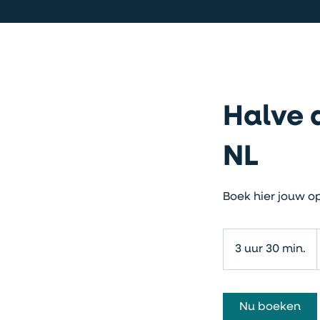
Halve 
NL
Boek hier jouw o
3 uur 30 min.
3
u
u
r
Nu boeken
3