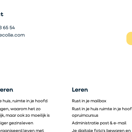
t
3 65 54
ecolle.com
veren
Leren
je huis, ruimte in je hoofd
Rust in je mailbox
gen, waarom het zo
Rust in je huis ruimte in je hoo
jk, maar ook zo moeilijk is
opruimcursus
tiger gezinsleven
Administratie post & e-mail
rganiseerd leven met
Je digitale foto's bewaren en