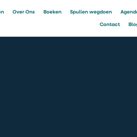
en
Over Ons
Boeken
Spullen wegdoen
Agend
Contact
Blo