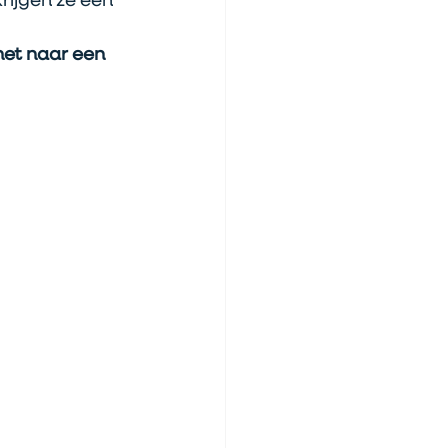
ijgen ze een 
het naar een 