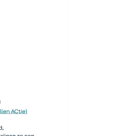
c
len ACtie)
, 