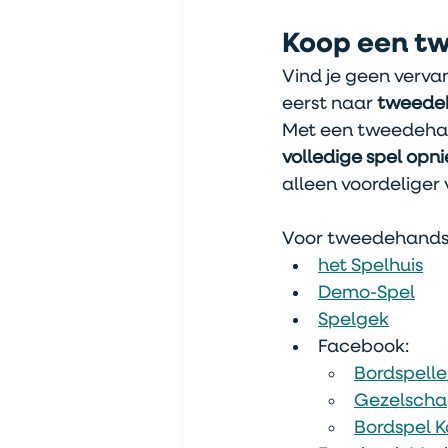
Koop een tw
Vind je geen verva
eerst naar
 tweede
Met een tweedehand
volledige spel op
alleen voordeliger
Voor tweedehands b
het Spelhuis
Demo-Spel
Spelgek
Facebook: 
Bordspell
Gezelschap
Bordspel K