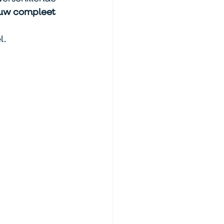
uw compleet
. 