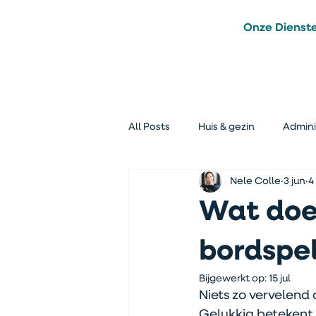
Onze Dienst
All Posts
Huis & gezin
Admini
Nele Colle
3 jun
4
Afval minderen
Voor en Na
Wat doe 
bordspel
Bijgewerkt op:
15 jul
Niets zo vervelend 
Gelukkig betekent d