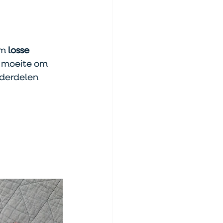
m 
losse 
e moeite om 
derdelen 