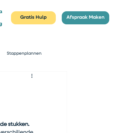
a
Gratis Hulp
Afspraak Maken
g
Stappenplannen
de stukken. 
n verschillende 