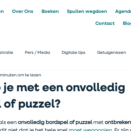
en
Over Ons
Boeken
Spullen wegdoen
Agend
Contact
Blo
stratie
Pers / Media
Digitale tips
Getuigenissen
 minuten om te lezen
je met een onvolledig
 of puzzel?
als een
 onvolledig bordspel of puzzel 
met 
ontbreken
it niet dat je het hele spel 
moet weggooien
. Er zij