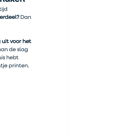
ijd 
derdeel?
 Dan 
uit voor het 
aan de slag 
is hebt 
tje printen.