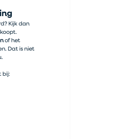
ing
d? Kijk dan 
koopt.
n 
of het 
n. Dat is niet 
u.
bij: