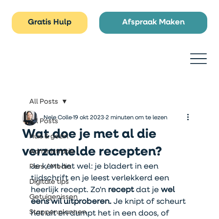
Gratis Hulp
Afspraak Maken
All Posts
Nele Colle
19 okt 2023
2 minuten om te lezen
All Posts
Wat doe je met al die
Huis & gezin
verzamelde recepten?
Administratie
Je kent het wel: je bladert in een 
Pers / Media
tijdschrift en je leest verlekkerd een 
Digitale tips
heerlijk recept. Zo'n 
recept 
dat je 
wel 
Getuigenissen
eens wil uitproberen.
 Je knipt of scheurt 
Stappenplannen
het uit en dumpt het in een doos, of 