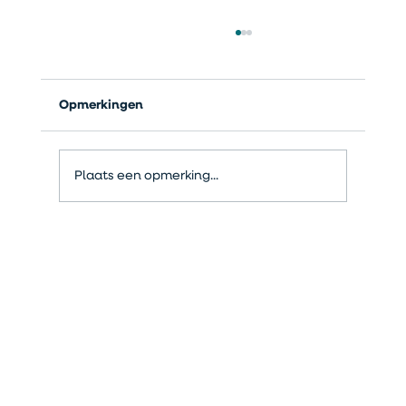
Opmerkingen
Plaats een opmerking...
Originele cadeaus voor juf of meester
(zonder extra spullen in huis)