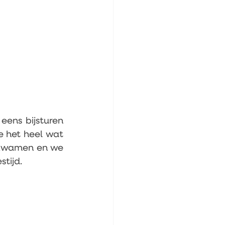
eens bijsturen 
naarmate de vragen en noden veranderen, maar voor ons betekende het heel wat 
fkwamen en we 
stijd.