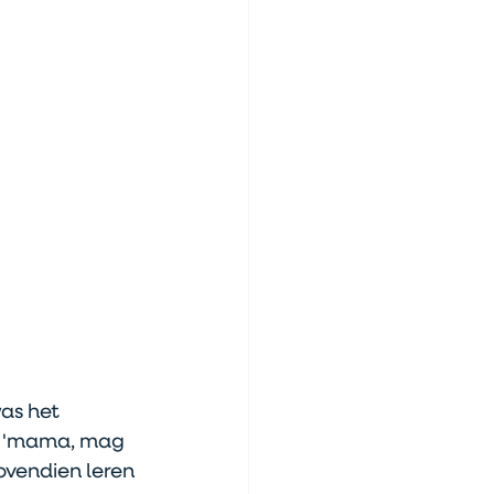
as het 
t 'mama, mag 
ovendien leren 