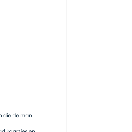
n die de man 
ad kaartjes en 