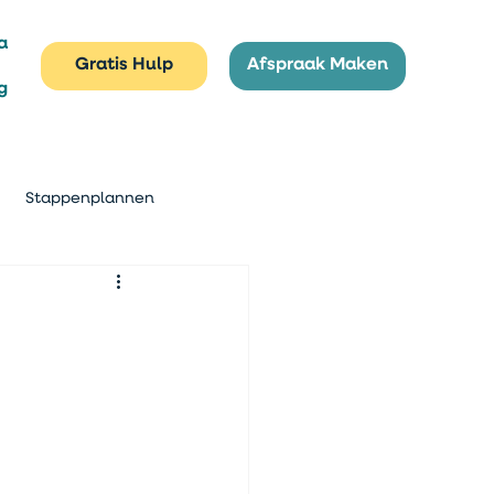
a
Gratis Hulp
Afspraak Maken
g
Stappenplannen