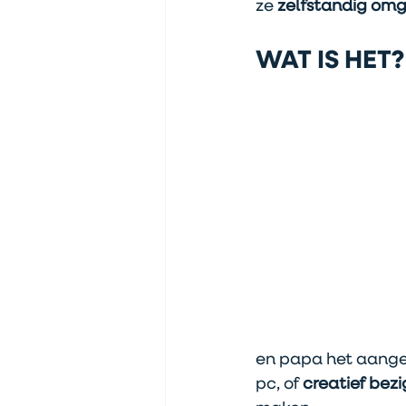
ze 
zelfstandig om
WAT IS HET?
en papa het aange
pc, of 
creatief bez