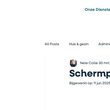
Onze Dienst
All Posts
Huis & gezin
Admini
Nele Colle
30 mrt
Afval minderen
Voor en Na
Schermpj
Bijgewerkt op:
11 jun 202