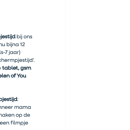
estijd
 bij ons 
u bijna 12 
s-7 jaar) 
hermpjestijd'. 
e
 tablet, gsm 
len of You 
pjestijd
: 
anneer mama 
maken op de 
 een filmpje 