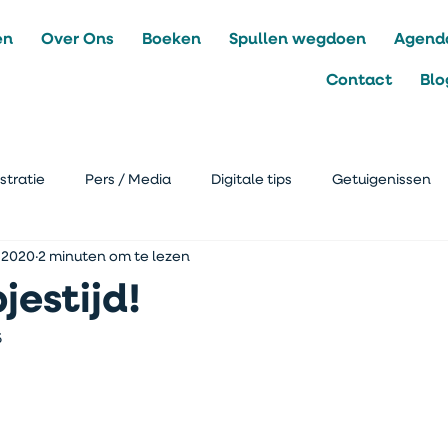
en
Over Ons
Boeken
Spullen wegdoen
Agend
Contact
Blo
stratie
Pers / Media
Digitale tips
Getuigenissen
 2020
2 minuten om te lezen
estijd!
5