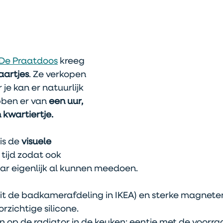
De Praatdoos
 kreeg 
aartjes
. Ze verkopen 
 je kan er natuurlijk 
ben er van 
een uur, 
 kwartiertje.
is de
 visuele 
 tijd zodat ook 
aar eigenlijk al kunnen meedoen.
(uit de badkamerafdeling in IKEA) en sterke magnete
rzichtige silicone.
n op de radiator in de keuken: eentje met de voorra