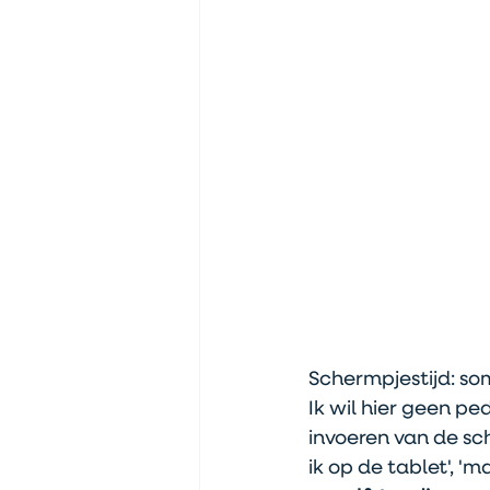
Schermpjestijd: som
Ik wil hier geen p
invoeren van de s
ik op de tablet', '