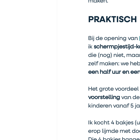
maken.
PRAKTISCH
Bij de opening van 
ik 
schermpjestijd-k
die (nog) niet, maar
zelf maken: we heb
een half uur en een
Het grote voordeel 
voorstelling
 van de
kinderen vanaf 5 j
Ik kocht 4 bakjes 
erop lijmde met doo
Die 4 bakjes hange