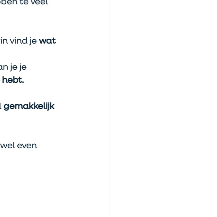
ben te veel 
in vind je 
wat 
n je je 
 hebt.
 
gemakkelijk 
 wel even 