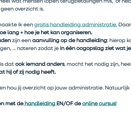
Heel wat mensen lopen terugbetalingen mis,  of heb
een overzicht is. 
aakte ik een 
gratis handleiding administratie.
 Daar
oe lang + hoe je het kan organiseren.
laden
 zijn een 
aanvulling op de handleiding
: hierop ka
en, ... noteren zodat je 
in één oogopslag ziet wat je
is dat 
ook iemand anders
, mocht het nodig zijn, heel
 hij of zij nodig heeft.
 hou jij overzicht op jouw administratie. Natuurlijk
en met de
 handleiding 
EN/OF de 
online cursus!