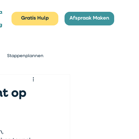
a
Gratis Hulp
Afspraak Maken
g
Stappenplannen
ht op
, 