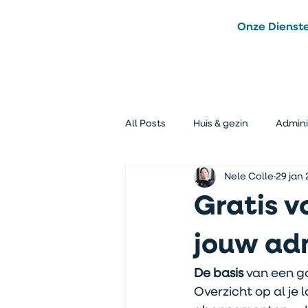
Onze Dienst
All Posts
Huis & gezin
Admini
Nele Colle
29 jan
Afval minderen
Voor en Na
Gratis v
jouw adm
De basis 
van een g
Overzicht op al je 