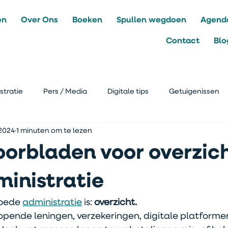
en
Over Ons
Boeken
Spullen wegdoen
Agend
Contact
Blo
stratie
Pers / Media
Digitale tips
Getuigenissen
 2024
1 minuten om te lezen
oorbladen voor overzic
inistratie
oede 
administratie
 is: 
overzicht.
lopende leningen, verzekeringen, digitale platformen