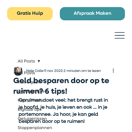
Gratis Hulp
Afspraak Maken
All Posts
Nele Colle
11 nov 2022
2 minuten om te lezen
All Posts
Geld besparen door op te
Huis & gezin
ruimen? 6 tips!
Administratie
Opruimen doet veel: het brengt rust in 
Pers / Media
je hoofd, je huis, je leven en ook … in je 
Digitale tips
portemonnee. Ja hoor, je kan geld 
Getuigenissen
besparen door op te ruimen!
Stappenplannen