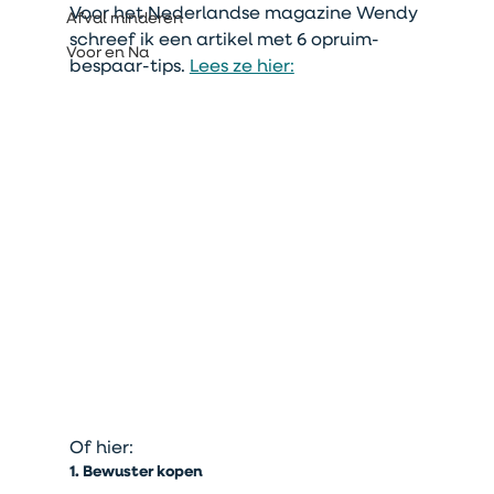
Voor het Nederlandse magazine Wendy 
Afval minderen
schreef ik een artikel met 6 opruim-
Voor en Na
bespaar-tips. 
Lees ze hier:
Of hier:
1. Bewuster kopen